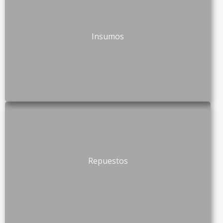
Insumos
×
¡OPTIMIZA LA IMPRESIÓN DE TU
Repuestos
EMPRESA!
Obtén una asesoría gratuita sobre
renting, compra de equipos y soluciones
de impresión empresarial.